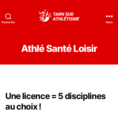
Recherche
Menu
Tarn
Sud
Athlétisme
Athlé Santé Loisir
Une licence = 5 disciplines
au choix !