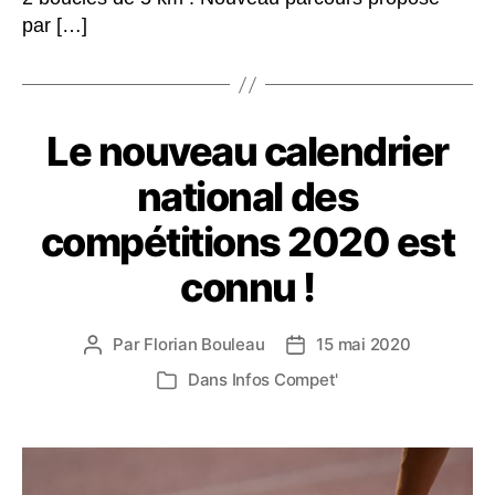
par […]
Le nouveau calendrier
national des
compétitions 2020 est
connu !
Par
Florian Bouleau
15 mai 2020
Auteur
Date
de
de
Dans
Infos Compet'
Catégories
l’article
l’article