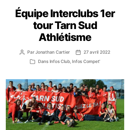
Équipe Interclubs 1er
tour Tarn Sud
Athlétisme
Par
Jonathan Cartier
27 avril 2022
Auteur
Date
de
de
Dans
Infos Club
,
Infos Compet'
Catégories
l’article
l’article