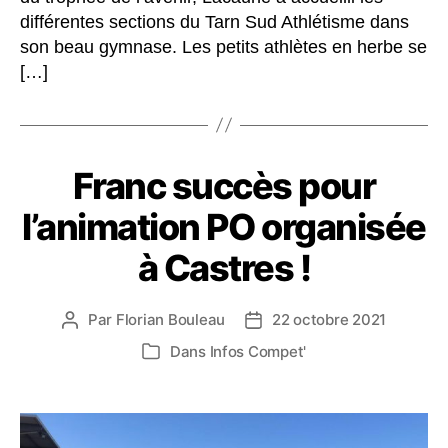
différentes sections du Tarn Sud Athlétisme dans
son beau gymnase. Les petits athlètes en herbe se
[…]
Franc succès pour
l’animation PO organisée
à Castres !
Par
Florian Bouleau
22 octobre 2021
Auteur
Date
de
de
Dans
Infos Compet'
Catégories
l’article
l’article