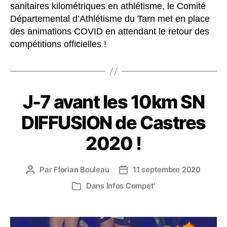
sanitaires kilométriques en athlétisme, le Comité
Départemental d’Athlétisme du Tarn met en place
des animations COVID en attendant le retour des
compétitions officielles !
J-7 avant les 10km SN
DIFFUSION de Castres
2020 !
Par
Florian Bouleau
11 septembre 2020
Auteur
Date
de
de
Dans
Infos Compet'
Catégories
l’article
l’article