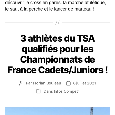
découvrir le cross en gares, la marche athlétique,
le saut à la perche et le lancer de marteau !
3 athlètes du TSA
qualifiés pour les
Championnats de
France Cadets/Juniors !
Par
Florian Bouleau
8 juillet 2021
Auteur
Date
de
de
Dans
Infos Compet'
Catégories
l’article
l’article