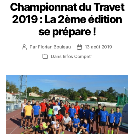
Championnat du Travet
2019 : La 2ème édition
se prépare !
Par
Florian Bouleau
13 août 2019
Auteur
Date
de
de
Dans
Infos Compet'
Catégories
l’article
l’article