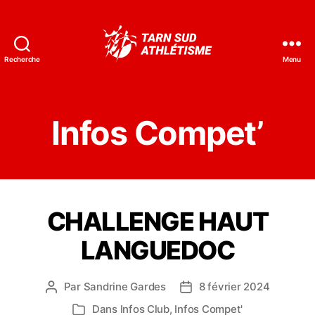
Recherche
Menu
Tarn
Sud
Athlétisme
Infos Compet’
CHALLENGE HAUT
LANGUEDOC
Par
Sandrine Gardes
8 février 2024
Auteur
Date
de
de
Dans
Infos Club
,
Infos Compet'
Catégories