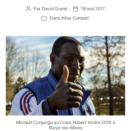
Par
David Grand
18 mai 2017
Auteur
Date
de
de
Dans
Infos Compet'
Catégories
l’article
l’article
Michaël Conjungo au cross Hubert André 2016 à
Blaye-les-Mines