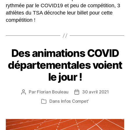
rythmée par le COVID19 et peu de compétition, 3
athlètes du TSA décroche leur billet pour cette
compétition !
Des animations COVID
départementales voient
le jour !
Par
Florian Bouleau
30 avril 2021
Auteur
Date
de
de
Dans
Infos Compet'
Catégories
l’article
l’article