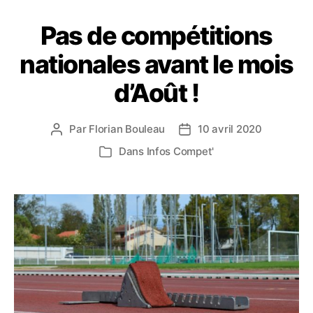
Pas de compétitions
nationales avant le mois
d’Août !
Par
Florian Bouleau
10 avril 2020
Auteur
Date
de
de
Dans
Infos Compet'
Catégories
l’article
l’article