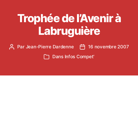
Trophée de l’Avenir à
Labruguière
Par
Jean-Pierre Dardenne
16 novembre 2007
Auteur
Date
de
de
Dans
Infos Compet'
Catégories
l’article
l’article
Le samedi 17 Novembre 2007 à Labruguière aura
lieu la 2° journée du Trophée de l’Avenir. Cette
compétition s’adresse aux poussinet(te)s et
poussin(ne)s.