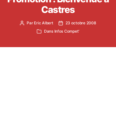
Castres
Par
Eric Albert
23 octobre 2008
Auteur
Date
de
de
Dans
Infos Compet'
Catégories
l’article
l’article
Le Tarn Sud Athlétisme accueille ce week end 68
équipes pour les Championnats Nationaux
Interclubs Promotion à Castres au Stade du
Travet.
4 équipes du TSA sont qualifiées et vont porter
haut les couleurs Rouge et Blanche du club à n’en