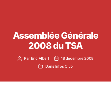
Assemblée Générale
2008 du TSA
Par
Eric Albert
18 décembre 2008
Auteur
Date
de
de
Dans
Infos Club
Catégories
l’article
l’article
L’Assemblée Générale du Tarn Sud Athlétisme se