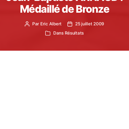
Médaillé de Bronze
Par
Eric Albert
25 juillet 2009
Auteur
Date
de
de
Dans
Résultats
Catégories
l’article
l’article
Lors des championnats de France Elite
d’Athlétisme qui se déroulaient à Angers du 23 au
25 juillet, Jean Baptiste ARNAUD (24 ans)
décroche la médaille de bronze à l’issue d’un
concours à rebondissement.
Assurant un jet à