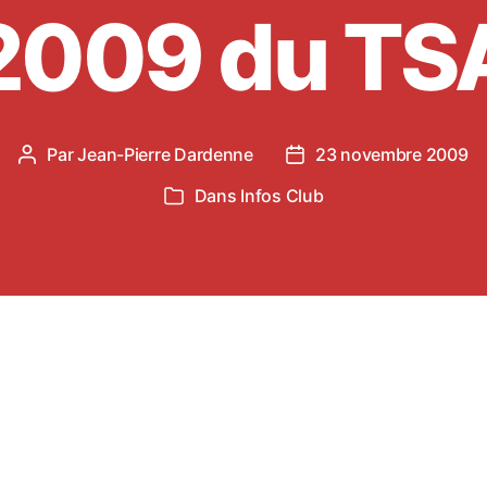
2009 du TS
Par
Jean-Pierre Dardenne
23 novembre 2009
Auteur
Date
de
de
Dans
Infos Club
Catégories
l’article
l’article
 aura lieu l’Assemblée Générale du Tarn Sud 