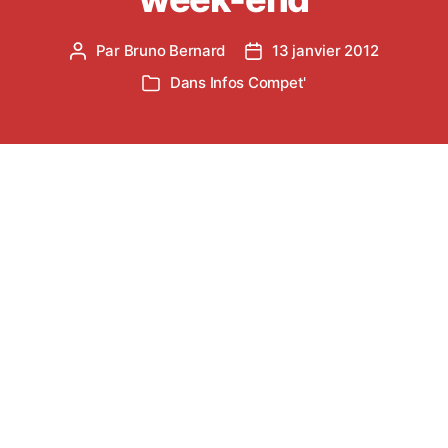
Par
Bruno Bernard
13 janvier 2012
Auteur
Date
de
de
Dans
Infos Compet'
Catégories
l’article
l’article
Samedi 14 janvier 2012, Cross à l’Abbaye de
SOREZE pour les Eveil Athlé (nés en 2003, 2004
ou 2005) et Poussin(e)s (nés en 2001 ou 2002).
Départ en bus depuis le
stade du Travet
à 13h30
précise.
Merci d’être présent à partir de 13h20.