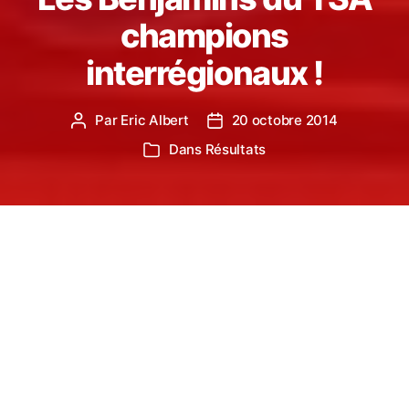
champions
interrégionaux !
Par
Eric Albert
20 octobre 2014
Auteur
Date
de
de
Dans
Résultats
Catégories
l’article
l’article
Les benjamins garçons du TSA ont participé à
Limoges à la finale interrégionale Equip’Athlé.
Ils remportent la compétition avec l’excellent total
de 475pts, ex aequo avec Limoges mais vainqueur