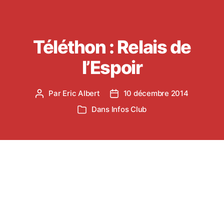
Téléthon : Relais de
l’Espoir
Par
Eric Albert
10 décembre 2014
Auteur
Date
de
de
Dans
Infos Club
Catégories
l’article
l’article
Malgré un temps très maussade, beaucoup d’entre
vous ont répondu présents et la journée a été une
belle réussite dans une très bonne ambiance, avec