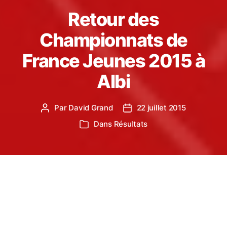
Retour des
Championnats de
France Jeunes 2015 à
Albi
Par
David Grand
22 juillet 2015
Auteur
Date
de
de
Dans
Résultats
Catégories
l’article
l’article
Le week-end dernier au Stadium d’Albi avait lieu
les championnats de France Jeunes 2015 (cadets-