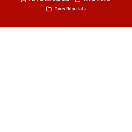
de
de
Dans
Résultats
Catégories
l’article
l’article
Ce samedi 12 Mars, c’est avec 6 Benjamines et
seulement 3 Benjamins que s’est déplacé à
Sorèze, le club du Castres Athlétisme afin de
participer aux Interclubs en salle.
Pour les garçons, la
tâche s’annonçait
très difficile même
avant le début de la
compétition. Avec