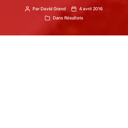
Par
David Grand
4 avril 2016
Auteur
Date
de
de
Dans
Résultats
Catégories
l’article
l’article
D’Albi à Montauban, les athlètes du TSA de toute
catégorie étaient mobilisés en ce début de mois
d’avril.
Semi-marathon de
Montauban
6 athlètes du TSA ont participé au semi-marathon