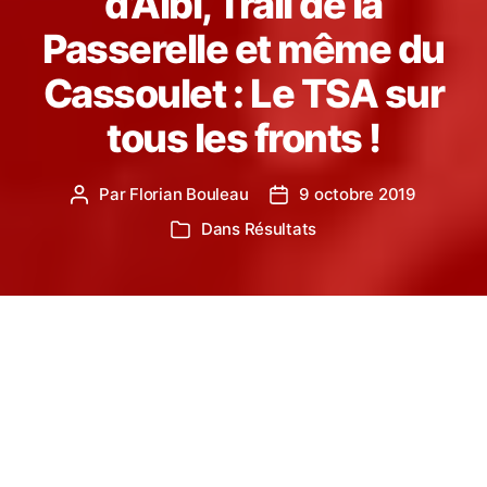
d’Albi, Trail de la
Passerelle et même du
Cassoulet : Le TSA sur
tous les fronts !
Par
Florian Bouleau
9 octobre 2019
Auteur
Date
de
de
Dans
Résultats
Catégories
l’article
l’article
Ce weekend (5 et 6 Octobre), nos coureurs se sont
ont participé à de nombreuses courses organisées
dans la région. Retour sur les principaux résultats !