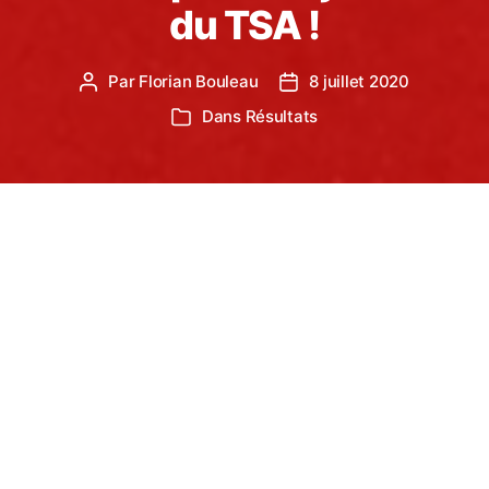
du TSA !
Par
Florian Bouleau
8 juillet 2020
Auteur
Date
de
de
Dans
Résultats
Catégories
l’article
l’article
Le Comité du Tarn d’Athlétisme a eu la volonté de
proposer aux Poussin(e)s, Benjamin(e)s et
Minimes, 2 dernière compétitions de la saison. Les
Poussin(e)s se sont rendus à Carmaux pour les
Interclubs et les Benjamin(e)s et Minimes à Albi
pour un dernier triathlon imposé.