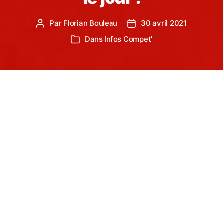
Par
Florian Bouleau
30 avril 2021
Auteur
Date
de
de
Dans
Infos Compet'
Catégories
l’article
l’article
Avec un léger assouplissement des restrictions
sanitaires kilométriques en athlétisme, le Comité
Départemental d’Athlétisme du Tarn met en place
des animations COVID en attendant le retour des
compétitions officielles !
Qu’est – ce qu’une animation