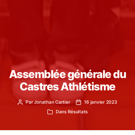
Assemblée générale du
Castres Athlétisme
Par
Jonathan Cartier
16 janvier 2023
Auteur
Date
de
de
Dans
Résultats
Catégories
l’article
l’article