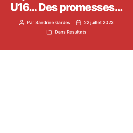
U16… Des promesses…
Par
Sandrine Gardes
22 juillet 2023
Auteur
Date
de
de
Dans
Résultats
Catégories
l’article
l’article
Le mois de Juin est traditionnellement consacré
aux performances individuelles pour nos athlètes
de benjamins à masters.
Les benjamins et minimes ont ouvert le bal à
Castres le 11 juin avec plusieurs titres
départementaux.
Quatre sous sections TSA