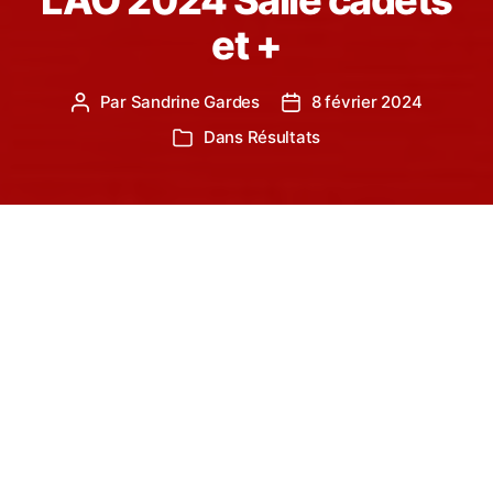
LAO 2024 Salle cadets
et +
Par
Sandrine Gardes
8 février 2024
Auteur
Date
de
de
Dans
Résultats
Catégories
l’article
l’article
Les 3 et 4 Février, une petite vingtaine d’athlètes
du Castres Athlétisme étaient qualifiés pour
participer aux championnats d’Occitanie en salle à
Tarbes.
Le bilan de ce week-end de courses, de lancers et
de sauts est très positif pour le CA, représentant à