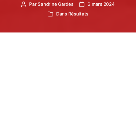
Par
Sandrine Gardes
6 mars 2024
Auteur
Date
de
de
Dans
Résultats
Catégories
l’article
l’article
Notre globe trotteuse Katia Raoult améliore son
record personnel de plus de 2’00 et la classe N3.