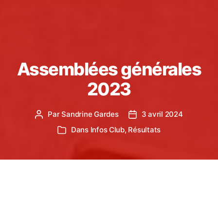
Assemblées générales
2023
Par
Sandrine Gardes
3 avril 2024
Auteur
Date
de
de
Dans
Infos Club
,
Résultats
Catégories
l’article
l’article
Nos jeunes juges à