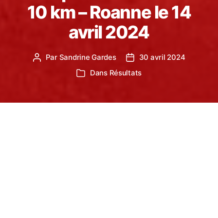
10 km – Roanne le 14
avril 2024
Par
Sandrine Gardes
30 avril 2024
Auteur
Date
de
de
Dans
Résultats
Catégories
l’article
l’article
Retour sur la belle course de
Frédéric Clauss, sociétaire
du club de Sorèze.