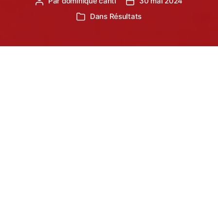
Par
dominique canti
30 mai 2024
Auteur
Date
de
de
Dans
Résultats
Catégories
l’article
l’article
Les Benjamins du TSA sur le podium (3èmes) !!!
L’équipe mixte benjamines et benjamins (nés en
2011+2012) du Tarn Sud athlétisme a terminé
troisième de l’équip’Athlé régional (nationale 2) qui
s’est déroulé dimanche 25 mai à Albi.
Avec 324 points, le TSA réussit un bon coup car au
départ, l’objectif était de terminer dans les 5
premières équipes, et finalement ils réussissent à