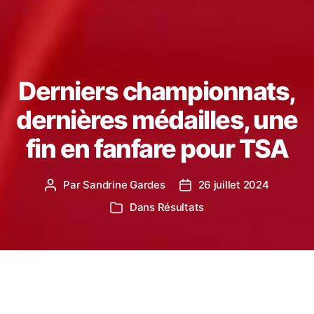
Derniers championnats,
dernières médailles, une
fin en fanfare pour TSA
Par
Sandrine Gardes
26 juillet 2024
Auteur
Date
de
de
Dans
Résultats
Catégories
l’article
l’article