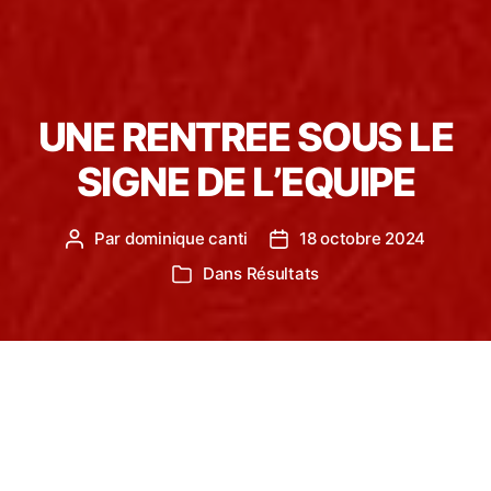
UNE RENTREE SOUS LE
SIGNE DE L’EQUIPE
Par
dominique canti
18 octobre 2024
Auteur
Date
de
de
Dans
Résultats
Catégories
l’article
l’article
LE TSA, en cette rentrée avait de grands rendez