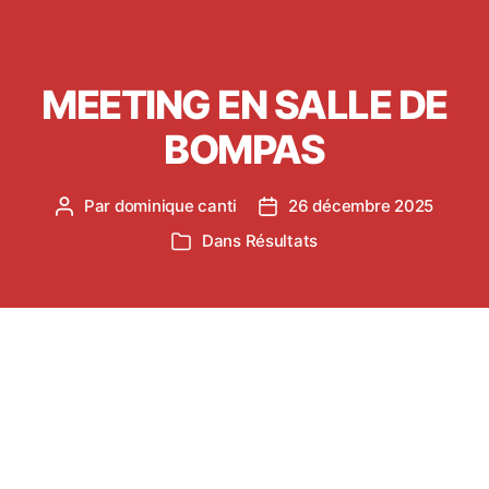
MEETING EN SALLE DE
BOMPAS
Par
dominique canti
26 décembre 2025
Auteur
Date
de
de
Dans
Résultats
Catégories
l’article
l’article
GABRIEL FROMENTEAU (U18) fait sensation
pour son 1er 400 !