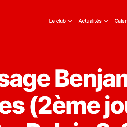
Le club
Actualités
Calen
sage Benja
es (2ème jo