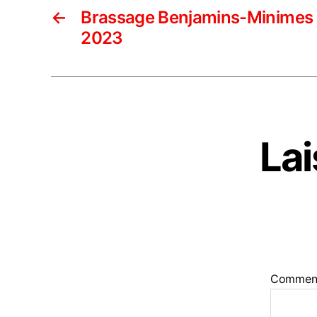
←
Brassage Benjamins-Minimes (
2023
La
Commen