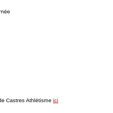
urnée
s de Castres Athlétisme
ici