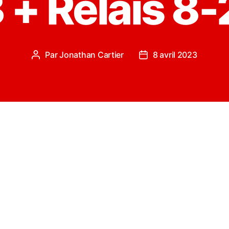
 + Relais 8-
Par
Jonathan Cartier
8 avril 2023
Auteur
Date
de
de
l’article
l’article