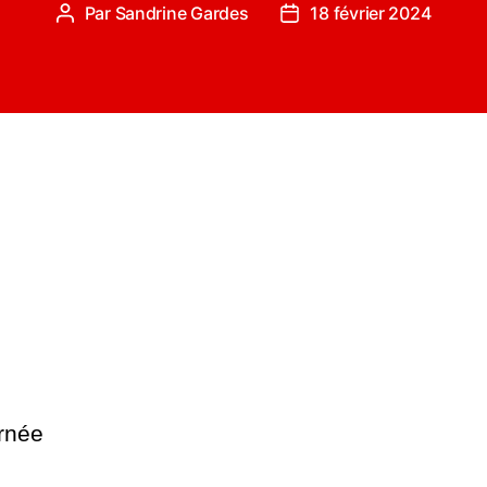
Par
Sandrine Gardes
18 février 2024
Auteur
Date
de
de
l’article
l’article
urnée