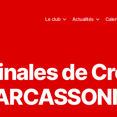
Le club
Actualités
Calen
inales de C
ARCASSON