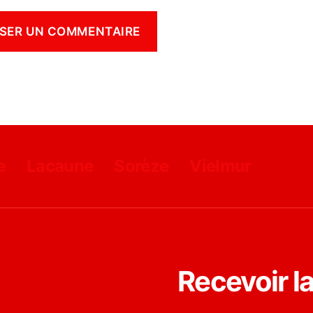
e
Lacaune
Sorèze
Vielmur
Recevoir l