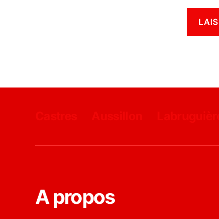
Castres
Aussillon
Labruguièr
A propos