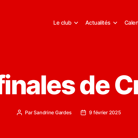
Le club
Actualités
Calen
 finales de C
Par
Sandrine Gardes
9 février 2025
Auteur
Date
de
de
l’article
l’article