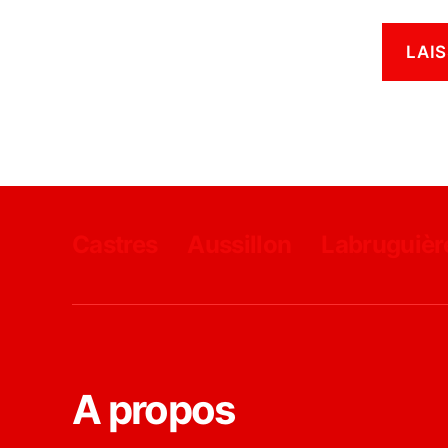
Castres
Aussillon
Labruguièr
A propos