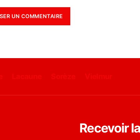
e
Lacaune
Sorèze
Vielmur
Recevoir l