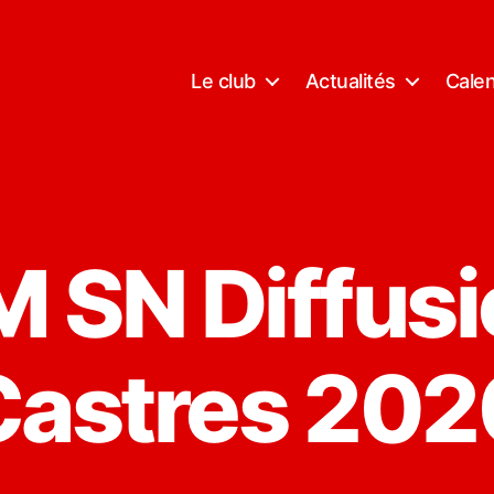
Le club
Actualités
Calen
M SN Diffusi
Castres 202