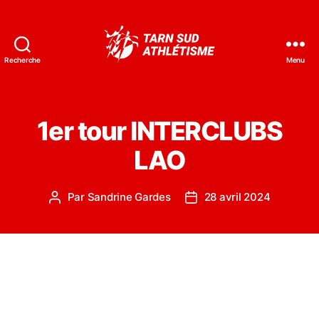
Recherche
Menu
Tarn
Sud
Athlétisme
1er tour INTERCLUBS
LAO
Par
Sandrine Gardes
28 avril 2024
Auteur
Date
de
de
l’article
l’article