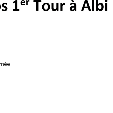
urnée