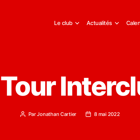
Le club
Actualités
Calen
 Tour Interc
Par
Jonathan Cartier
8 mai 2022
Auteur
Date
de
de
l’article
l’article