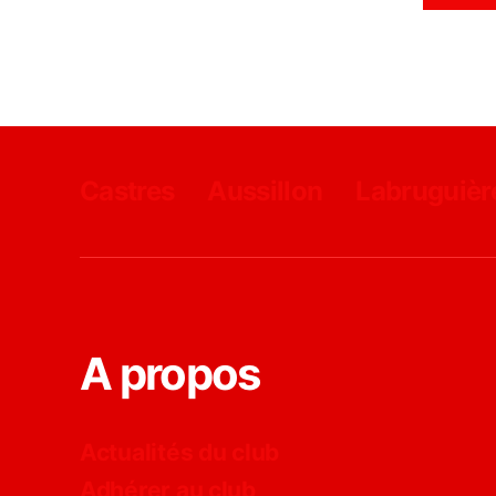
Castres
Aussillon
Labruguièr
A propos
Actualités du club
Adhérer au club