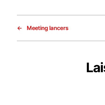
←
Meeting lancers
La