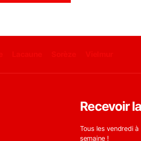
e
Lacaune
Sorèze
Vielmur
Recevoir l
Tous les vendredi à 
semaine !