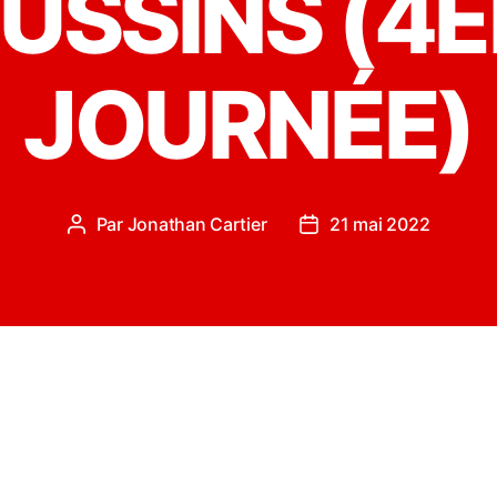
USSINS (4
JOURNÉE)
Par
Jonathan Cartier
21 mai 2022
Auteur
Date
de
de
l’article
l’article