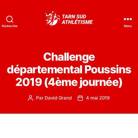
Recherche
Menu
Tarn
Sud
Athlétisme
Challenge
départemental Poussins
2019 (4ème journée)
Par
David Grand
4 mai 2019
Auteur
Date
de
de
l’article
l’article