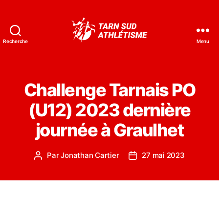
Recherche
Menu
Tarn
Sud
Athlétisme
Challenge Tarnais PO
(U12) 2023 dernière
journée à Graulhet
Par
Jonathan Cartier
27 mai 2023
Auteur
Date
de
de
l’article
l’article