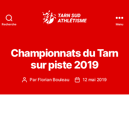
Recherche
Menu
Tarn
Sud
Athlétisme
Championnats du Tarn
sur piste 2019
Par
Florian Bouleau
12 mai 2019
Auteur
Date
de
de
l’article
l’article