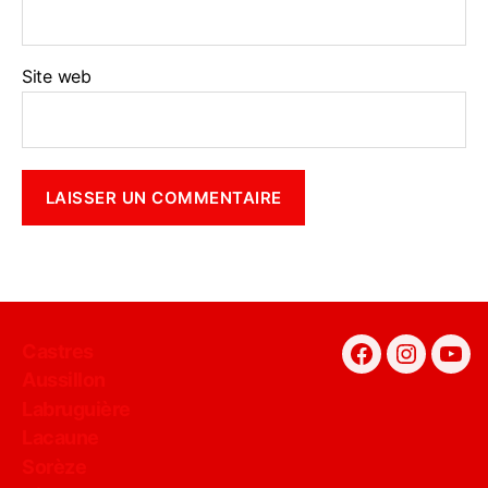
Site web
Castres
Facebook
Instagra
You
Aussillon
Labruguière
Lacaune
Sorèze