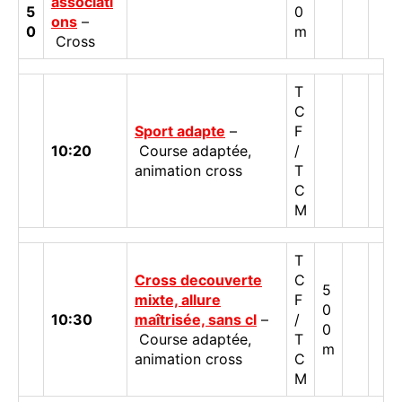
associati
5
0
ons
–
0
m
Cross
T
C
Sport adapte
–
F
10:20
Course adaptée,
/
animation cross
T
C
M
T
Cross decouverte
C
5
mixte, allure
F
0
10:30
maîtrisée, sans cl
–
/
0
Course adaptée,
T
m
animation cross
C
M