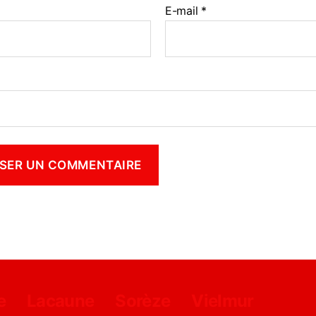
E-mail
*
e
Lacaune
Sorèze
Vielmur