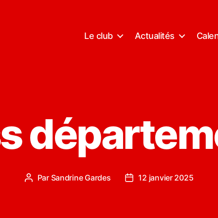
Le club
Actualités
Calen
s départem
Par
Sandrine Gardes
12 janvier 2025
Auteur
Date
de
de
l’article
l’article