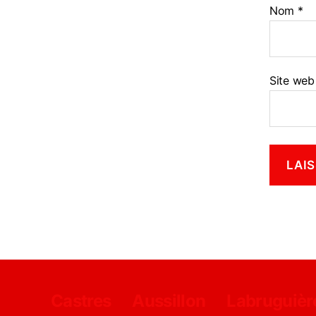
Nom
*
Site web
Castres
Aussillon
Labruguièr