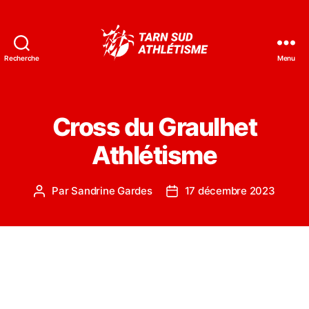
Recherche
Menu
Tarn
Sud
Athlétisme
Cross du Graulhet
Athlétisme
Par
Sandrine Gardes
17 décembre 2023
Auteur
Date
de
de
l’article
l’article