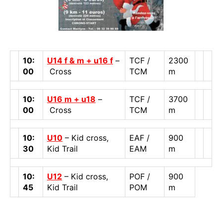
10:
U14 f & m + u16 f
–
TCF /
2300
00
Cross
TCM
m
10:
U16 m + u18
–
TCF /
3700
00
Cross
TCM
m
10:
U10
– Kid cross,
EAF /
900
30
Kid Trail
EAM
m
10:
U12
– Kid cross,
POF /
900
45
Kid Trail
POM
m