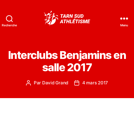
Recherche
Menu
Tarn
Sud
Athlétisme
Interclubs Benjamins en
salle 2017
Par
David Grand
4 mars 2017
Auteur
Date
de
de
l’article
l’article