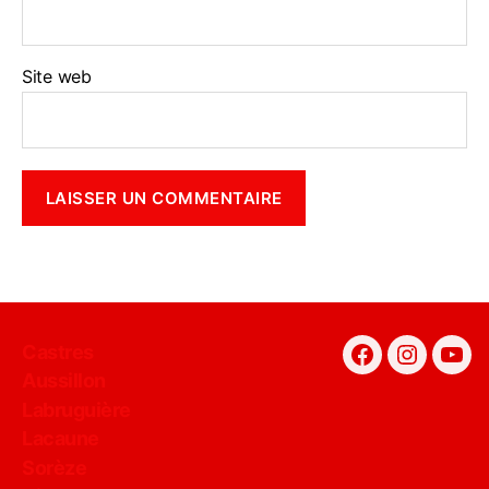
Site web
Castres
Facebook
Instagra
You
Aussillon
Labruguière
Lacaune
Sorèze