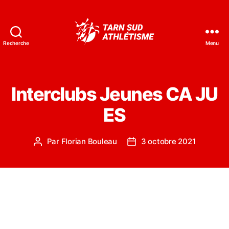
Recherche
Menu
Tarn
Sud
Athlétisme
Interclubs Jeunes CA JU
ES
Par
Florian Bouleau
3 octobre 2021
Auteur
Date
de
de
l’article
l’article