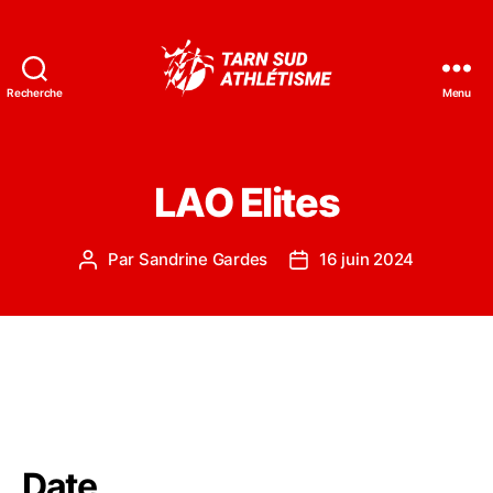
Recherche
Menu
Tarn
Sud
Athlétisme
LAO Elites
Par
Sandrine Gardes
16 juin 2024
Auteur
Date
de
de
l’article
l’article
Date