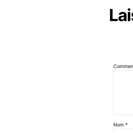
La
Commen
Nom
*