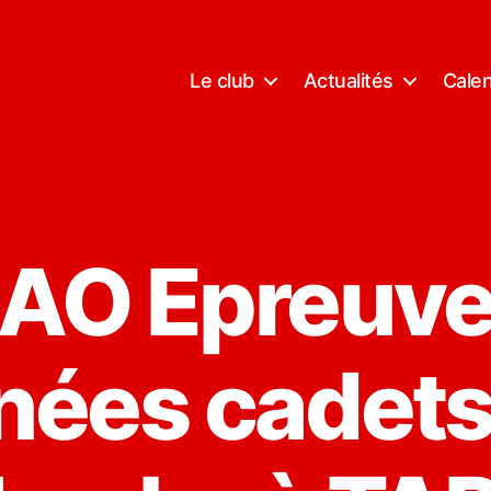
Le club
Actualités
Calen
AO Epreuv
ées cadets 