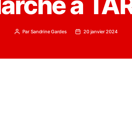
Marche à TA
Par
Sandrine Gardes
20 janvier 2024
Auteur
Date
de
de
l’article
l’article