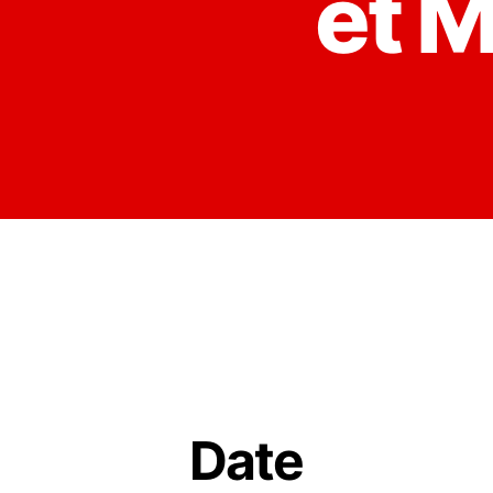
et 
Date