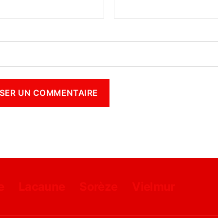
e
Lacaune
Sorèze
Vielmur