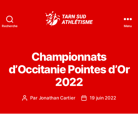
Recherche
Menu
Tarn
Sud
Athlétisme
Championnats
d’Occitanie Pointes d’Or
2022
Par
Jonathan Cartier
19 juin 2022
Auteur
Date
de
de
l’article
l’article