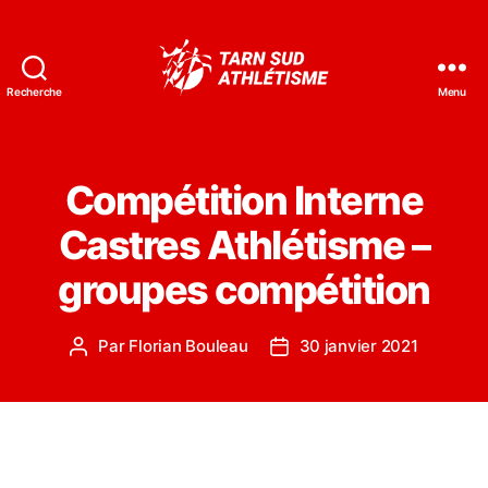
Recherche
Menu
Tarn
Sud
Athlétisme
Compétition Interne
Castres Athlétisme –
groupes compétition
Par
Florian Bouleau
30 janvier 2021
Auteur
Date
de
de
l’article
l’article