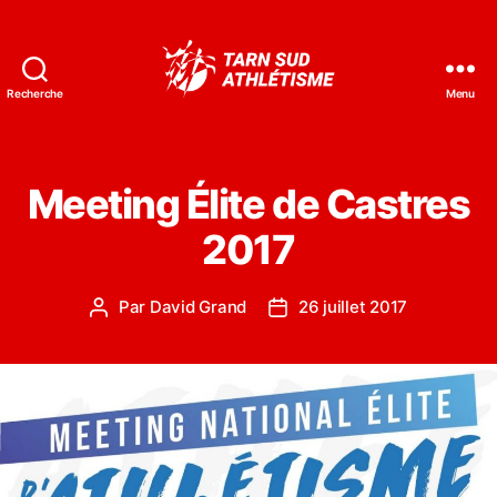
Recherche
Menu
Tarn
Sud
Athlétisme
Meeting Élite de Castres
2017
Par
David Grand
26 juillet 2017
Auteur
Date
de
de
l’article
l’article