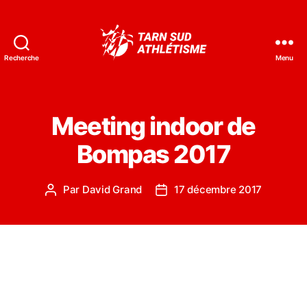
Recherche
Menu
Tarn
Sud
Athlétisme
Meeting indoor de
Bompas 2017
Par
David Grand
17 décembre 2017
Auteur
Date
de
de
l’article
l’article