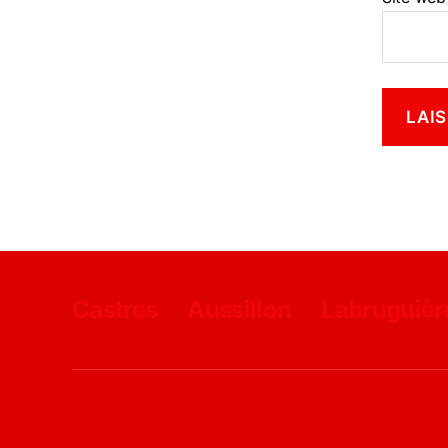
Castres
Aussillon
Labruguièr