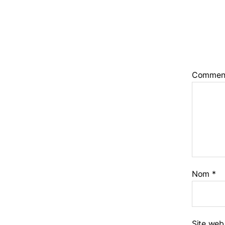
Commen
Nom
*
Site web