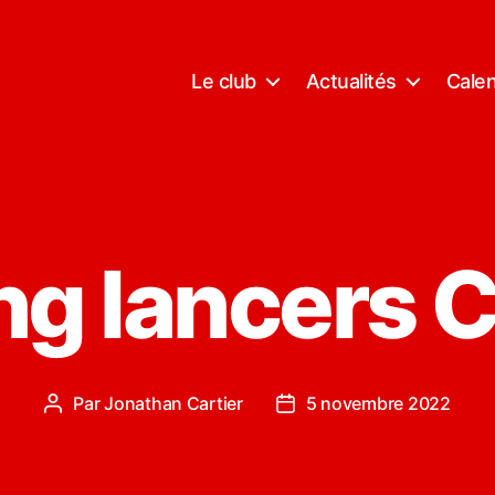
Le club
Actualités
Calen
ng lancers C
Par
Jonathan Cartier
5 novembre 2022
Auteur
Date
de
de
l’article
l’article