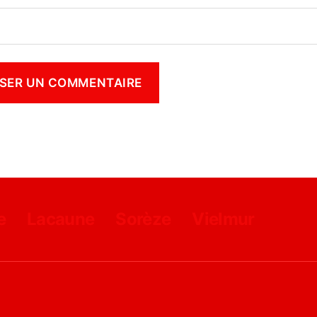
e
Lacaune
Sorèze
Vielmur