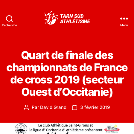
Recherche
Menu
Tarn
Sud
Athlétisme
Quart de finale des
championnats de France
de cross 2019 (secteur
Ouest d’Occitanie)
Par
David Grand
3 février 2019
Auteur
Date
de
de
l’article
l’article