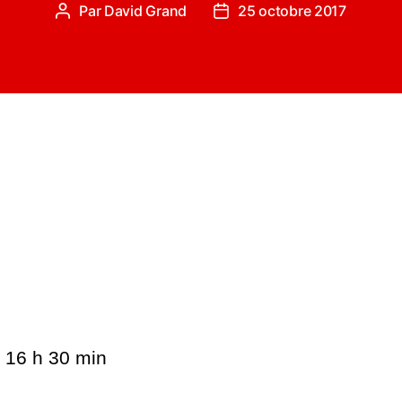
Par
David Grand
25 octobre 2017
Auteur
Date
de
de
l’article
l’article
- 16 h 30 min