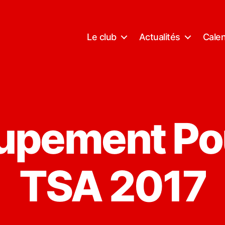
Le club
Actualités
Calen
upement Po
TSA 2017